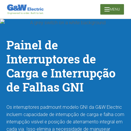
Pular
MENU
para
o
conteúdo
Painel de
Interruptores de
Carga e Interrupção
de Falhas GNI
Os interruptores padmount modelo GNI da G&W Electric
incluem capacidade de interrupção de carga e falha com
interrupção visível e posição de aterramento integral em
cada via. Isso elimina a necessidade de manusear