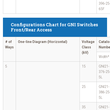
396-25
65F
Configurations Chart for GNI Switches
Front/Rear Access
# of
One-line Diagram (Horizontal)
Voltage
Catalo
Ways
Class
Numbe
(kV)
Width*
5
15
GNI21-
376-25
5L
25
GNI21-
386-25
5L
35
GNI21-