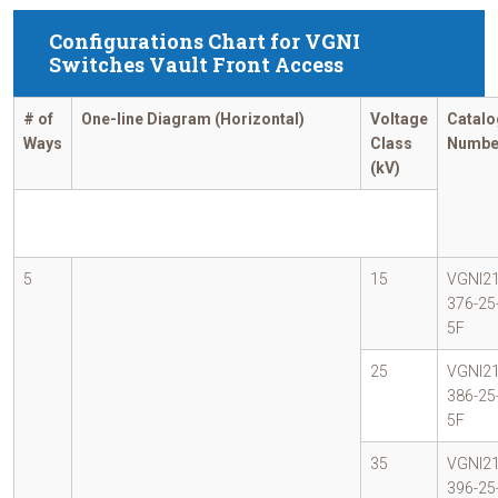
Configurations Chart for VGNI
Switches Vault Front Access
# of
One-line Diagram (Horizontal)
Voltage
Catalo
Ways
Class
Numbe
(kV)
5
15
VGNI21
376-25
5F
25
VGNI21
386-25
5F
35
VGNI21
396-25