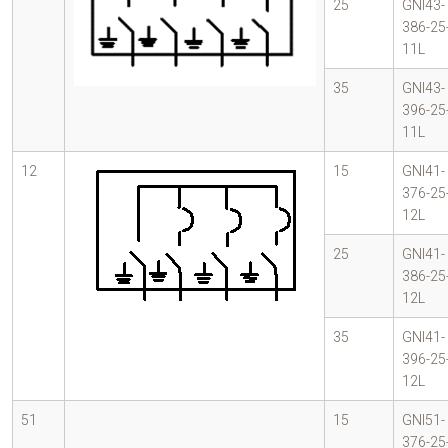
25
GNI43-
386-25
11L
35
GNI43-
396-25
11L
12
15
GNI41-
376-25
12L
25
GNI41-
386-25
12L
35
GNI41-
396-25
12L
51
15
GNI51-
376-25