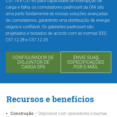
C37.74 e C37.60 para capacidade de interrupção de
carga e falha, os comutadores padmount da GNI são
uma parte fundamental de nossas soluções avançadas
de comutadores
, garantindo uma distribuição de energia
segura e confiável. Os gabinetes padmount são
projetados e testados de acordo com as normas IEEE
C57.12.28 e C57.12.29.
CONFIGURADOR DE
ENVIE SUAS
DISJUNTOR DE
ESPECIFICAÇÕES
CARGA SF6
POR E-MAIL
Recursos e benefícios
Construção
– Disponível com operadores e buchas