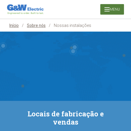
Pular
MENU
para
o
conteúdo
Início
/
Sobre nós
/
Nossas instalações
Locais de fabricação e
vendas