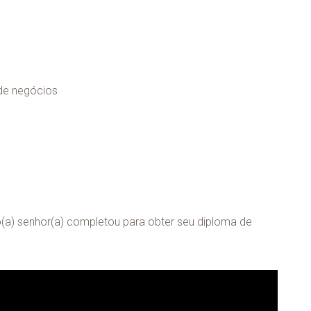
de negócios
a) senhor(a) completou para obter seu diploma de