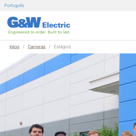
Pular
Português
para
o
conteúdo
Início
/
Carreiras
/
Estágios