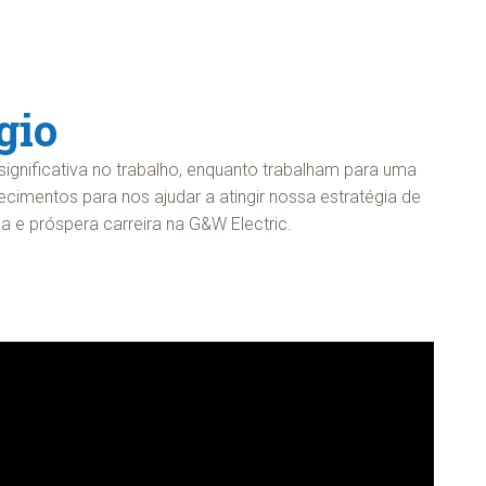
gio
ignificativa no trabalho, enquanto trabalham para uma
ecimentos para nos ajudar a atingir nossa estratégia de
a e próspera carreira na G&W Electric.