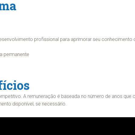
ama
senvolvimento profissional para aprimorar seu conhecimento 
ira permanente
ícios
mpetitivo. A remuneração é baseada no número de anos que o(
to disponível, se necessário.