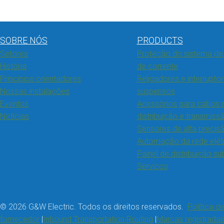
SOBRE NÓS
PRODUCTS
Setores
Proteção do sistema de 
História
de corrente
Princípios orientadores
Religadores e interrupto
Nossas instalações
suspensos
Eventos
Acessórios para cabos 
Notícias
distribuição e transmiss
Sensores de alta precis
Automação da rede elét
Painel de distribuição s
Serviços
© 2026 G&W Electric. Todos os direitos reservados.
Política d
fornecedor
Inbound Transportation Routing
Marcas registrada