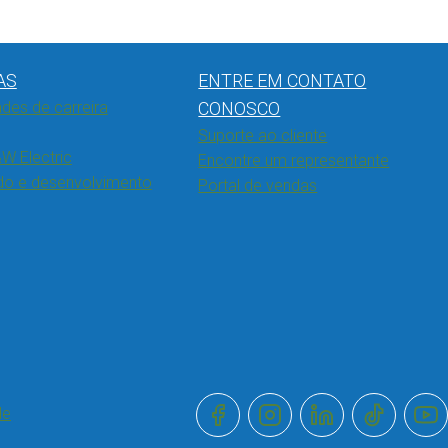
AS
ENTRE EM CONTATO
des de carreira
CONOSCO
Suporte ao cliente
W Electric
Encontre um representante
do e desenvolvimento
Portal de vendas
de