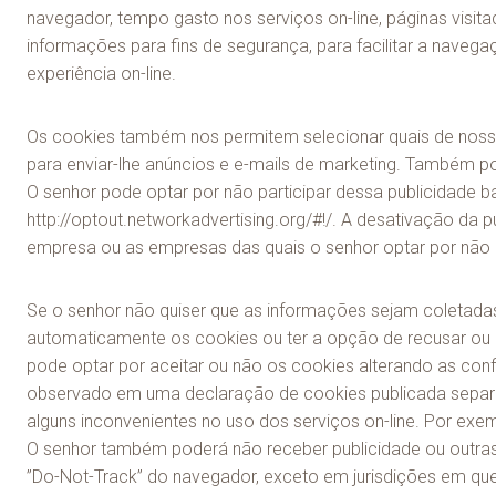
navegador, tempo gasto nos serviços on-line, páginas visi
informações para fins de segurança, para facilitar a navega
experiência on-line.
Os cookies também nos permitem selecionar quais de nossos 
para enviar-lhe anúncios e e-mails de marketing. Também p
O senhor pode optar por não participar dessa publicidade 
http://optout.networkadvertising.org/#!/. A desativação da p
empresa ou as empresas das quais o senhor optar por não p
Se o senhor não quiser que as informações sejam coletada
automaticamente os cookies ou ter a opção de recusar ou a
pode optar por aceitar ou não os cookies alterando as con
observado em uma declaração de cookies publicada separad
alguns inconvenientes no uso dos serviços on-line. Por exem
O senhor também poderá não receber publicidade ou outras
”Do-Not-Track” do navegador, exceto em jurisdições em que