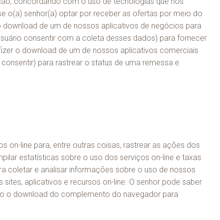
zação, concordando com o uso de tecnologias que nos
 o(a) senhor(a) optar por receber as ofertas por meio do
er o download de um de nossos aplicativos de negócios para
suário consentir com a coleta desses dados) para fornecer
 fizer o download de um de nossos aplicativos comerciais
 consentir) para rastrear o status de uma remessa e
n-line para, entre outras coisas, rastrear as ações dos
ilar estatísticas sobre o uso dos serviços on-line e taxas
a coletar e analisar informações sobre o uso de nossos
sites, aplicativos e recursos on-line. O senhor pode saber
endo o download do complemento do navegador para