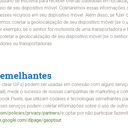
 usuário se inscreva para receber ofertas baseadas em locali
io de seu dispositivo móvel. Coletaremos essas informações se
ivar esses recursos em seu dispositivo móvel. Além disso, se fiz
os coletar a geolocalização de seu dispositivo móvel (se o u
or exemplo, se o senhor for motorista de uma transportadora e
coletar a geolocalização de seu dispositivo móvel (se o senhor
adores ou transportadoras.
 semelhantes
lear GIFs) podem ser usadas em conexão com alguns serviços o
-mail), medir o sucesso de nossas campanhas de marketing e comp
k Pixels, que utilizam cookies e tecnologias semelhantes par
Esses serviços podem coletar informações sobre o uso de outros 
om/policies/privacy/partners/
e optar por não participar faz
ls.google.com/dlpage/gaoptout
.