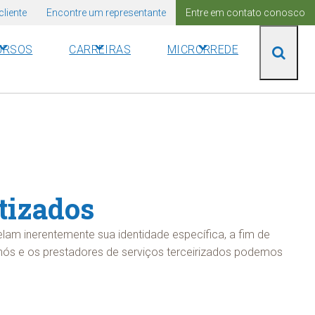
cliente
Encontre um representante
Entre em contato conosco
URSOS
CARREIRAS
MICRORREDE
tizados
elam inerentemente sua identidade específica, a fim de
nós e os prestadores de serviços terceirizados podemos