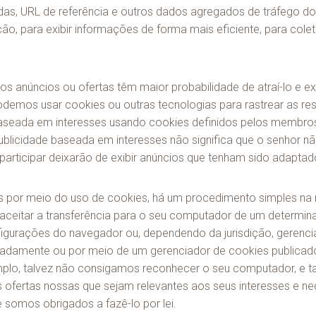
tadas, URL de referência e outros dados agregados de tráfego 
ção, para exibir informações de forma mais eficiente, para colet
anúncios ou ofertas têm maior probabilidade de atraí-lo e exib
odemos usar cookies ou outras tecnologias para rastrear as res
baseada em interesses usando cookies definidos pelos membros
ublicidade baseada em interesses não significa que o senhor não 
articipar deixarão de exibir anúncios que tenham sido adaptad
s por meio do uso de cookies, há um procedimento simples na
ceitar a transferência para o seu computador de um determina
figurações do navegador ou, dependendo da jurisdição, gerenc
amente ou por meio de um gerenciador de cookies publicado. 
plo, talvez não consigamos reconhecer o seu computador, e talv
 ofertas nossas que sejam relevantes aos seus interesses e 
 somos obrigados a fazê-lo por lei.