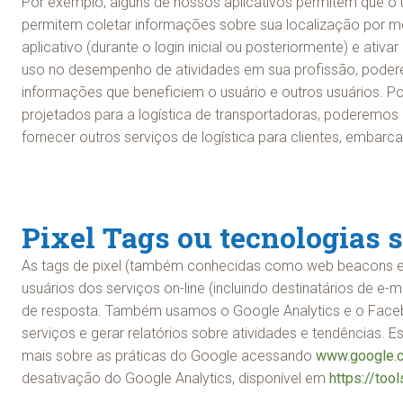
Por exemplo, alguns de nossos aplicativos permitem que o
permitem coletar informações sobre sua localização por me
aplicativo (durante o login inicial ou posteriormente) e at
uso no desempenho de atividades em sua profissão, poderem
informações que beneficiem o usuário e outros usuários. P
projetados para a logística de transportadoras, poderemos 
fornecer outros serviços de logística para clientes, embarc
Pixel Tags ou tecnologias
As tags de pixel (também conhecidas como web beacons e c
usuários dos serviços on-line (incluindo destinatários de e
de resposta. Também usamos o Google Analytics e o Faceboo
serviços e gerar relatórios sobre atividades e tendências. 
mais sobre as práticas do Google acessando
www.google.c
desativação do Google Analytics, disponível em
https://too