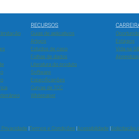
RECURSOS
CARREIR
limitação
Guias de aplicativos
Oportunida
Artigos
Estágios
res
Estudos de caso
Vida na G&
Folhas de dados
Aprendiza
de
Literatura do produto
ão
Software
ão
Especificações
rica
Curvas de TCC
ubterrâneo
Whitepaper
e Privacidade
Termos e Condições
Acessibilidade
Solicitação 
s