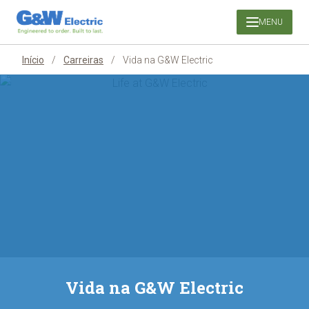
Pular
MENU
para
o
conteúdo
Início
/
Carreiras
/
Vida na G&W Electric
Vida na G&W Electric