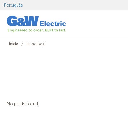
Pular
Português
para
o
conteúdo
Início
/
tecnologia
No posts found.