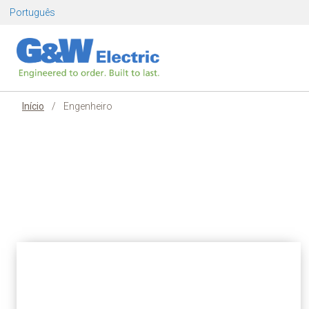
Pular
Português
para
o
conteúdo
Início
/
Engenheiro