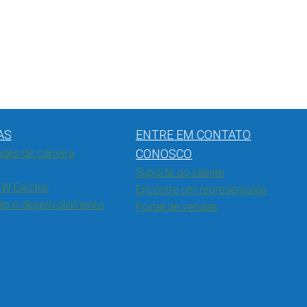
AS
ENTRE EM CONTATO
des de carreira
CONOSCO
Suporte ao cliente
W Electric
Encontre um representante
do e desenvolvimento
Portal de vendas