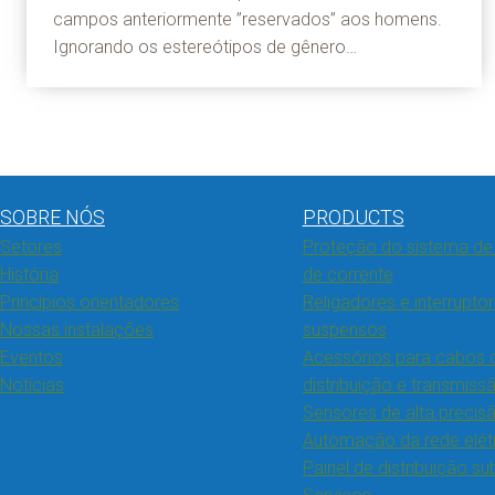
campos anteriormente ”reservados” aos homens.
Ignorando os estereótipos de gênero…
SOBRE NÓS
PRODUCTS
Setores
Proteção do sistema de 
História
de corrente
Princípios orientadores
Religadores e interrupto
Nossas instalações
suspensos
Eventos
Acessórios para cabos 
Notícias
distribuição e transmiss
Sensores de alta precis
Automação da rede elét
Painel de distribuição s