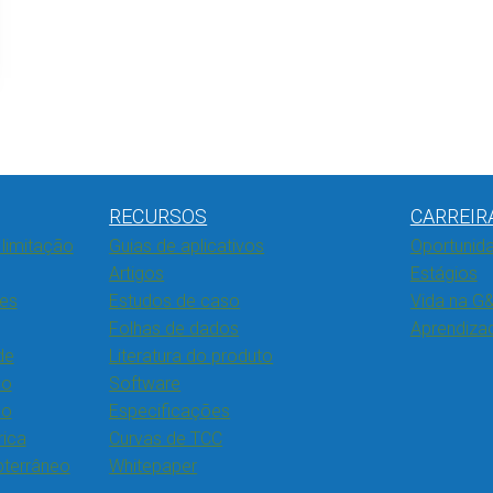
RECURSOS
CARREIR
limitação
Guias de aplicativos
Oportunida
Artigos
Estágios
res
Estudos de caso
Vida na G&
Folhas de dados
Aprendiza
de
Literatura do produto
ão
Software
ão
Especificações
rica
Curvas de TCC
ubterrâneo
Whitepaper