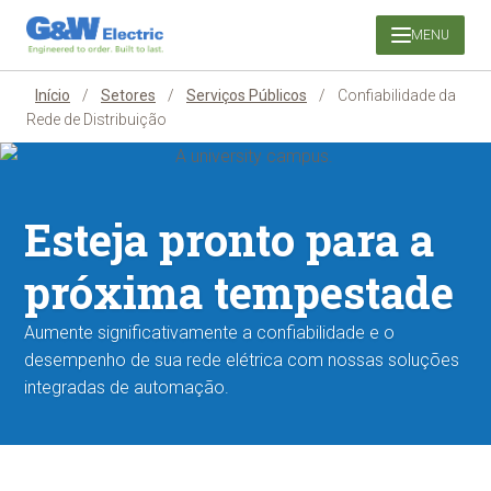
Pular
MENU
para
o
conteúdo
Início
/
Setores
/
Serviços Públicos
/
Confiabilidade da
Rede de Distribuição
Esteja pronto para a
próxima tempestade
Aumente significativamente a confiabilidade e o
desempenho de sua rede elétrica com nossas soluções
integradas de automação.