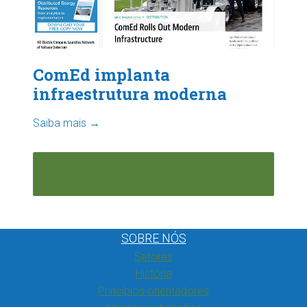
ComEd implanta
infraestrutura moderna
Saiba mais →
EXPLORE NOSSO CENTRO DE
RECURSOS
SOBRE NÓS
Setores
História
Princípios orientadores