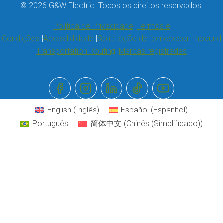
© 2026 G&W Electric. Todos os direitos reservados.
Política de Privacidade
Termos e
Condições
Acessibilidade
Solicitação de fornecedor
Inbound
Transportation Routing
Marcas registradas
English
(
Inglês
)
Español
(
Espanhol
)
Português
简体中文
(
Chinês (Simplificado)
)