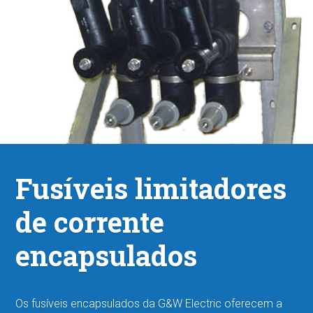
Fusíveis limitadores
de corrente
encapsulados
Os fusíveis encapsulados da G&W Electric oferecem a