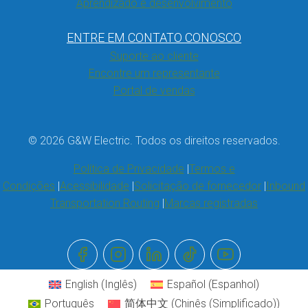
Aprendizado e desenvolvimento
ENTRE EM CONTATO CONOSCO
Suporte ao cliente
Encontre um representante
Portal de vendas
© 2026 G&W Electric. Todos os direitos reservados.
Política de Privacidade
Termos e
Condições
Acessibilidade
Solicitação de fornecedor
Inbound
Transportation Routing
Marcas registradas
English
(
Inglês
)
Español
(
Espanhol
)
Português
简体中文
(
Chinês (Simplificado)
)