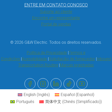
ENTRE EM CONTATO CONOSCO
Suporte ao cliente
Encontre um representante
Portal de vendas
© 2026 G&W Electric. Todos os direitos reservados.
Política de Privacidade
Termos e
Condições
Acessibilidade
Solicitação de fornecedor
Inbound
Transportation Routing
Marcas registradas
English
(
Inglês
)
Español
(
Espanhol
)
Português
简体中文
(
Chinês (Simplificado)
)