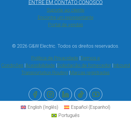
ENTRE EM CONTATO CONOSCO
Suporte ao cliente
Encontre um representante
Portal de vendas
© 2026 G&W Electric. Todos os direitos reservados.
Política de Privacidade
Termos e
Condições
Acessibilidade
Solicitação de fornecedor
Inbound
Transportation Routing
Marcas registradas
English
(
Inglês
)
Español
(
Espanhol
)
Português