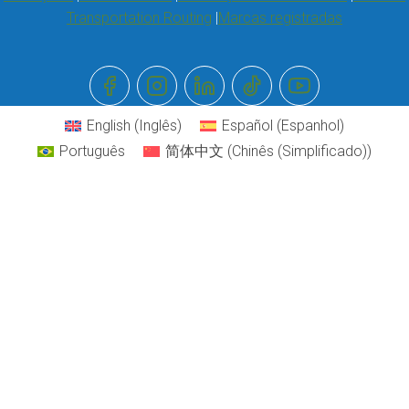
Transportation Routing
Marcas registradas
English
(
Inglês
)
Español
(
Espanhol
)
Português
简体中文
(
Chinês (Simplificado)
)