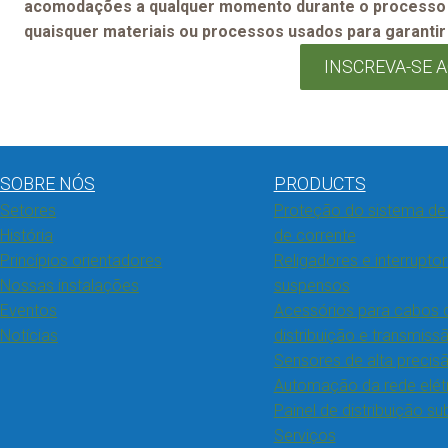
acomodações a qualquer momento durante o processo d
quaisquer materiais ou processos usados para garantir s
INSCREVA-SE 
SOBRE NÓS
PRODUCTS
Setores
Proteção do sistema de 
História
de corrente
Princípios orientadores
Religadores e interrupto
Nossas instalações
suspensos
Eventos
Acessórios para cabos 
Notícias
distribuição e transmiss
Sensores de alta precis
Automação da rede elét
Painel de distribuição s
Serviços