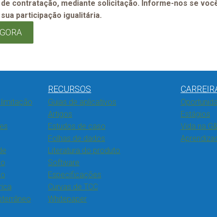
e contratação, mediante solicitação. Informe-nos se voc
ua participação igualitária.
AGORA
RECURSOS
CARREIR
limitação
Guias de aplicativos
Oportunida
Artigos
Estágios
res
Estudos de caso
Vida na G&
Folhas de dados
Aprendiza
de
Literatura do produto
ão
Software
ão
Especificações
rica
Curvas de TCC
ubterrâneo
Whitepaper