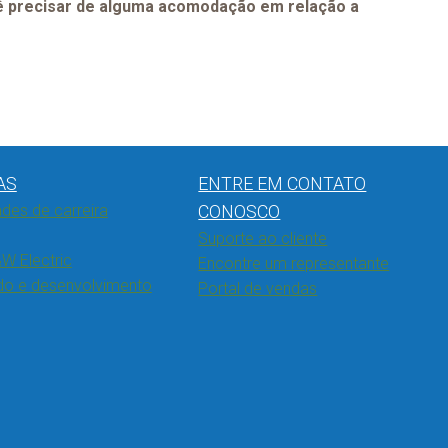
ê precisar de alguma acomodação em relação a
AS
ENTRE EM CONTATO
des de carreira
CONOSCO
Suporte ao cliente
W Electric
Encontre um representante
do e desenvolvimento
Portal de vendas