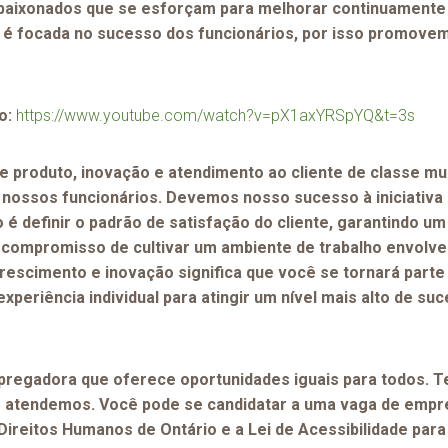
 apaixonados que se esforçam para melhorar continuamente
ra é focada no sucesso dos funcionários, por isso promove
o:
https://www.youtube.com/watch?v=pX1axYRSpYQ&t=3s
e produto, inovação e atendimento ao cliente de classe mu
nossos funcionários. Devemos nosso sucesso à iniciativa e
 definir o padrão de satisfação do cliente, garantindo um
o compromisso de cultivar um ambiente de trabalho envolv
rescimento e inovação significa que você se tornará par
periência individual para atingir um nível mais alto de s
regadora que oferece oportunidades iguais para todos. 
que atendemos. Você pode se candidatar a uma vaga de emp
Direitos Humanos de Ontário e a Lei de Acessibilidade para