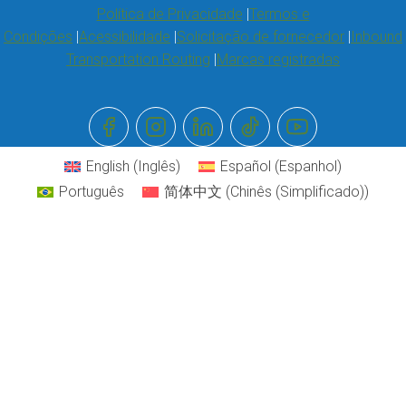
Política de Privacidade
Termos e
Condições
Acessibilidade
Solicitação de fornecedor
Inbound
Transportation Routing
Marcas registradas
English
(
Inglês
)
Español
(
Espanhol
)
Português
简体中文
(
Chinês (Simplificado)
)