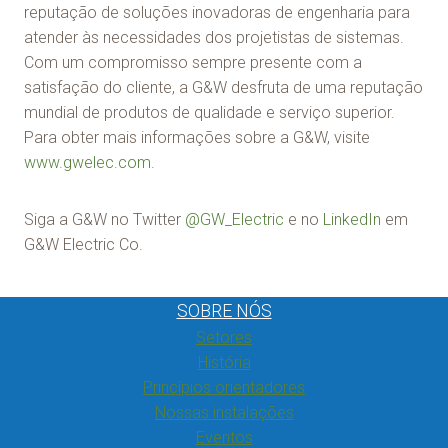
reputação de soluções inovadoras de engenharia para
atender às necessidades dos projetistas de sistemas.
Com um compromisso sempre presente com a
satisfação do cliente, a G&W desfruta de uma reputação
mundial de produtos de qualidade e serviço superior.
Para obter mais informações sobre a G&W, visite
www.gwelec.com.
Siga a G&W no Twitter
@GW_Electric
e no
LinkedIn
em
G&W Electric Co.
SOBRE NÓS
Setores
História
Princípios orientadores
Nossas instalações
Eventos