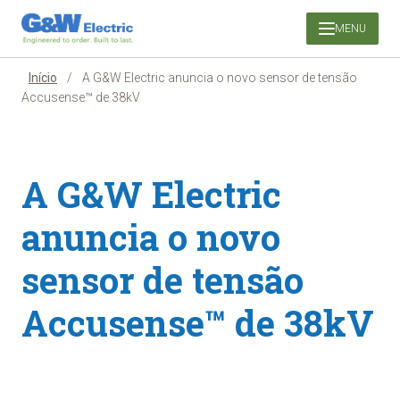
Pular
MENU
para
o
conteúdo
Início
/
A G&W Electric anuncia o novo sensor de tensão
Accusense™ de 38kV
A G&W Electric
anuncia o novo
sensor de tensão
Accusense™ de 38kV