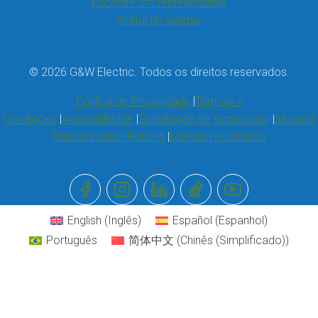
Encontre um representante
Portal de vendas
© 2026 G&W Electric. Todos os direitos reservados.
Política de Privacidade
Termos e
Condições
Acessibilidade
Solicitação de fornecedor
Inbound
Transportation Routing
Marcas registradas
English
(
Inglês
)
Español
(
Espanhol
)
Português
简体中文
(
Chinês (Simplificado)
)