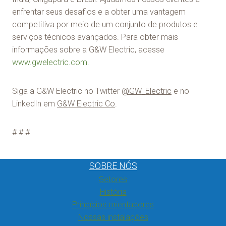
enfrentar seus desafios e a obter uma vantagem
competitiva por meio de um conjunto de produtos e
serviços técnicos avançados. Para obter mais
informações sobre a G&W Electric, acesse
www.gwelectric.com.
Siga a G&W Electric no Twitter
@GW_Electric
e no
LinkedIn em
G&W Electric Co
.
# # #
SOBRE NÓS
Setores
História
Princípios orientadores
Nossas instalações