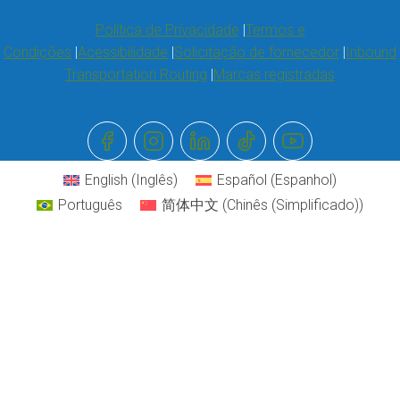
Política de Privacidade
Termos e
Condições
Acessibilidade
Solicitação de fornecedor
Inbound
Transportation Routing
Marcas registradas
English
(
Inglês
)
Español
(
Espanhol
)
Português
简体中文
(
Chinês (Simplificado)
)