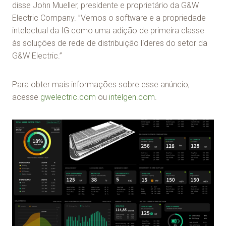
disse John Mueller, presidente e proprietário da G&W
Electric Company. ”Vemos o software e a propriedade
intelectual da IG como uma adição de primeira classe
às soluções de rede de distribuição líderes do setor da
G&W Electric.”
Para obter mais informações sobre esse anúncio,
acesse
gwelectric.com
ou
intelgen.com
.