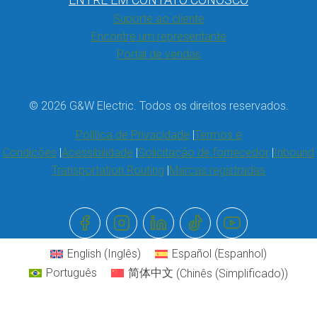
Suporte ao cliente
Encontre um representante
Portal de vendas
© 2026 G&W Electric. Todos os direitos reservados.
Política de Privacidade
Termos e
Condições
Acessibilidade
Solicitação de fornecedor
Inbound
Transportation Routing
Marcas registradas
English
(
Inglês
)
Español
(
Espanhol
)
Português
简体中文
(
Chinês (Simplificado)
)