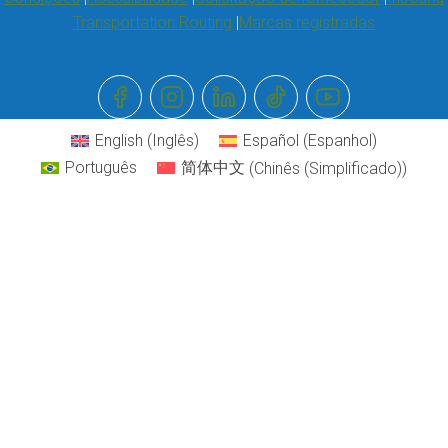
Transportation Routing
Marcas registradas
English
(
Inglês
)
Español
(
Espanhol
)
Português
简体中文
(
Chinês (Simplificado)
)