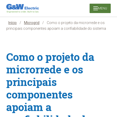
Pular
MENU
para
o
conteúdo
Início
/
Microgrid
/
Como o projeto da microrrede e os
principais componentes apoiam a confiabilidade do sistema
Como o projeto da
microrrede e os
principais
componentes
apoiam a